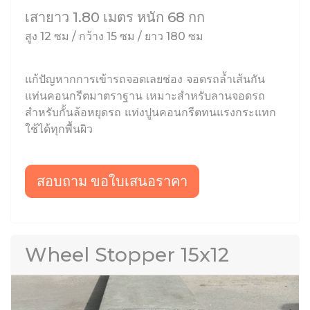
เสายาว 1.80 เมตร หนัก 68 กก
สูง 12 ซม / กว้าง 15 ซม / ยาว 180 ซม
แก้ปัญหากการเข้ารถจอดเลยช่อง จอดรถล้ำเส้นกัน
แท่นคอนกรีตมาตราฐาน เหมาะสำหรับลานจอดรถ
สำหรับกั้นล้อหยุดรถ แท่งปูนคอนกรีตทนแรงกระแทก
ใช้ได้ทุกพื้นผิว
สอบถาม ขอใบเสนอราคา
Wheel Stopper 15x12