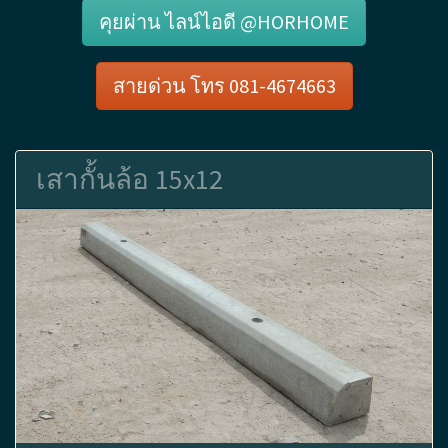
คุยผ่าน ไลน์ไอดี @HORHOME
สายด่วน โทร 081-4674663
เสากั้นล้อ 15x12