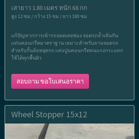
เสายาว 1.80 เมตร หนัก 68 กก
สูง 12 ซม / กว้าง 15 ซม / ยาว 180 ซม
แก้ปัญหากการเข้ารถจอดเลยช่อง จอดรถล้ำเส้นกัน
แท่นคอนกรีตมาตราฐาน เหมาะสำหรับลานจอดรถ
สำหรับกั้นล้อหยุดรถ แท่งปูนคอนกรีตทนแรงกระแทก
ใช้ได้ทุกพื้นผิว
สอบถาม ขอใบเสนอราคา
Wheel Stopper 15x12