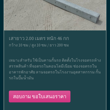
เสายาว 2.00 เมตร หนัก 46 กก
กว้าง 10 ซม / สูง 10 ซม / ยาว 200 ซม
เหมาะสำหรับ ใช้เป็นคานกั้นรถ ติดตั้งในโรงจอดรถห้าง
สรรพสินค้า ที่จอดรถในคอนโดมีเนียม ช่องจอดรถใน
อาคารพักอาศัย ลานจอดรถในโรงงานอุตสาหกรรม กั้น
รถในปั๊มน้ำมัน
สอบถาม ขอใบเสนอราคา