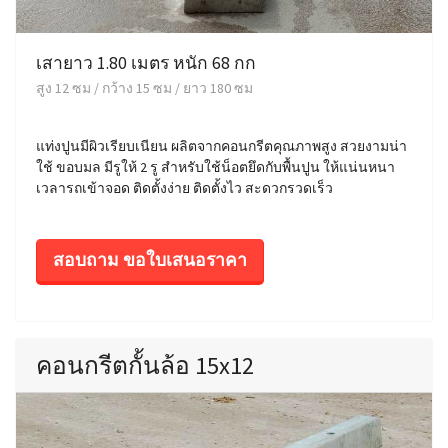
เสายาว 1.80 เมตร หนัก 68 กก
สูง 12 ซม / กว้าง 15 ซม / ยาว 180 ซม
แท่งปูนมีผิวเรียบเนียน ผลิตจากคอนกรีตคุณภาพสูง สวยงามน่า
ใช้ ขอบมล มีรูให้ 2 รู สำหรับใช้น็อตยึดกับพื้นปูน ให้แน่นหนา
เวลารถเข้าจอด ติดตั้งง่าย ติดตั้งไว สะดวกรวดเร็ว
สอบถาม ขอใบเสนอราคา
คอนกรีตกั้นล้อ 15x12