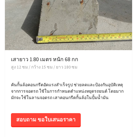
เสายาว 1.80 เมตร หนัก 68 กก
สูง 12 ซม / กว้าง 15 ซม / ยาว 180 ซม
คันกั้นล้อคอนกรีตอัดแรงสำเร็จรูป ช่วยลดและป้องกันอุบัติเหตุ
จากการจอดรถ ใช้ในการกำหนดตำแหน่งหยุดรถยนต์ โดยมาก
มักจะใช้ในลานจอดรถ เสาคอนกรีตกั้นล้อในปั้มน้ำมัน
สอบถาม ขอใบเสนอราคา