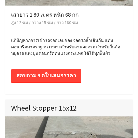
เสายาว 1.80 เมตร หนัก 68 กก
สูง 12 ซม / กว้าง 15 ซม / ยาว 180 ซม
แก้ปัญหากการเข้ารถจอดเลยช่อง จอดรถล้ำเส้นกัน แท่น
คอนกรีตมาตราฐาน เหมาะสำหรับลานจอดรถ สำหรับกั้นล้อ
หยุดรถ แท่งปูนคอนกรีตทนแรงกระแทก ใช้ได้ทุกพื้นผิว
สอบถาม ขอใบเสนอราคา
Wheel Stopper 15x12