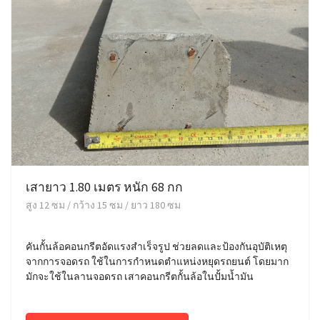
เสายาว 1.80 เมตร หนัก 68 กก
สูง 12 ซม / กว้าง 15 ซม / ยาว 180 ซม
คันกั้นล้อคอนกรีตอัดแรงสำเร็จรูป ช่วยลดและป้องกันอุบัติเหตุ
จากการจอดรถ ใช้ในการกำหนดตำแหน่งหยุดรถยนต์ โดยมาก
มักจะใช้ในลานจอดรถ เสาคอนกรีตกั้นล้อในปั้มน้ำมัน