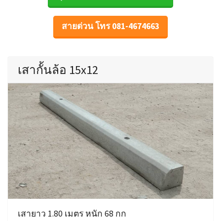
สายด่วน โทร 081-4674663
เสากั้นล้อ 15x12
เสายาว 1.80 เมตร หนัก 68 กก