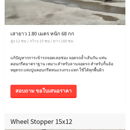
เสายาว 1.80 เมตร หนัก 68 กก
สูง 12 ซม / กว้าง 15 ซม / ยาว 180 ซม
แก้ปัญหากการเข้ารถจอดเลยช่อง จอดรถล้ำเส้นกัน แท่น
คอนกรีตมาตราฐาน เหมาะสำหรับลานจอดรถ สำหรับกั้นล้อ
หยุดรถ แท่งปูนคอนกรีตทนแรงกระแทก ใช้ได้ทุกพื้นผิว
สอบถาม ขอใบเสนอราคา
Wheel Stopper 15x12