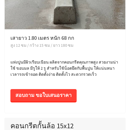
เสายาว 1.80 เมตร หนัก 68 กก
สูง 12 ซม / กว้าง 15 ซม / ยาว 180 ซม
แท่งปูนมีผิวเรียบเนียน ผลิตจากคอนกรีตคุณภาพสูง สวยงามน่า
ใช้ ขอบมล มีรูให้ 2 รู สำหรับใช้น็อตยึดกับพื้นปูน ให้แน่นหนา
เวลารถเข้าจอด ติดตั้งง่าย ติดตั้งไว สะดวกรวดเร็ว
สอบถาม ขอใบเสนอราคา
คอนกรีตกั้นล้อ 15x12