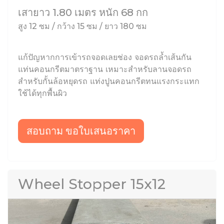
เสายาว 1.80 เมตร หนัก 68 กก
สูง 12 ซม / กว้าง 15 ซม / ยาว 180 ซม
แก้ปัญหากการเข้ารถจอดเลยช่อง จอดรถล้ำเส้นกัน
แท่นคอนกรีตมาตราฐาน เหมาะสำหรับลานจอดรถ
สำหรับกั้นล้อหยุดรถ แท่งปูนคอนกรีตทนแรงกระแทก
ใช้ได้ทุกพื้นผิว
สอบถาม ขอใบเสนอราคา
Wheel Stopper 15x12