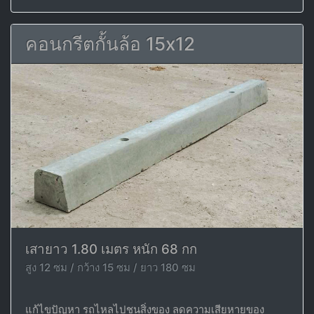
คอนกรีตกั้นล้อ 15x12
เสายาว 1.80 เมตร หนัก 68 กก
สูง 12 ซม / กว้าง 15 ซม / ยาว 180 ซม
แก้ไขปัญหา รถไหลไปชนสิ่งของ ลดความเสียหายของ