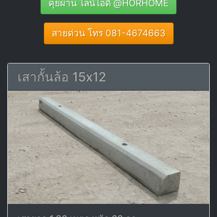
คุยผ่าน ไลน์ไอดี @HORHOME
สายด่วน โทร 081-4674663
เสากั้นล้อ 15x12