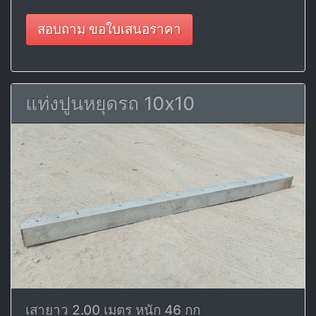
สอบถาม ขอใบเสนอราคา
แท่งปูนหยุดรถ 10x10
เสายาว 2.00 เมตร หนัก 46 กก