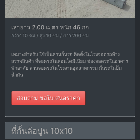
เสายาว 2.00 เมตร หนัก 46 กก
กว้าง 10 ซม / สูง 10 ซม / ยาว 200 ซม
เหมาะสำหรับ ใช้เป็นคานกั้นรถ ติดตั้งในโรงจอดรถห้าง
สรรพสินค้า ที่จอดรถในคอนโดมีเนียม ช่องจอดรถในอาคาร
พักอาศัย ลานจอดรถในโรงงานอุตสาหกรรม กั้นรถในปั๊ม
น้ำมัน
สอบถาม ขอใบเสนอราคา
ที่กั้นล้อปูน 10x10