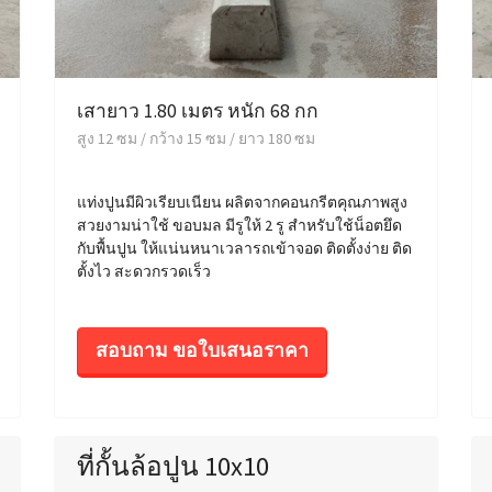
เสายาว 1.80 เมตร หนัก 68 กก
สูง 12 ซม / กว้าง 15 ซม / ยาว 180 ซม
แท่งปูนมีผิวเรียบเนียน ผลิตจากคอนกรีตคุณภาพสูง
สวยงามน่าใช้ ขอบมล มีรูให้ 2 รู สำหรับใช้น็อตยึด
กับพื้นปูน ให้แน่นหนาเวลารถเข้าจอด ติดตั้งง่าย ติด
ตั้งไว สะดวกรวดเร็ว
สอบถาม ขอใบเสนอราคา
ที่กั้นล้อปูน 10x10