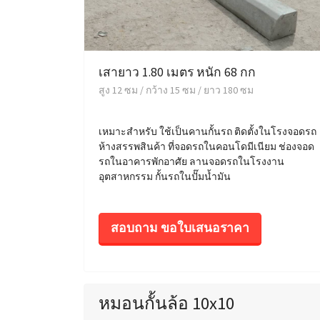
เสายาว 1.80 เมตร หนัก 68 กก
สูง 12 ซม / กว้าง 15 ซม / ยาว 180 ซม
เหมาะสำหรับ ใช้เป็นคานกั้นรถ ติดตั้งในโรงจอดรถ
ห้างสรรพสินค้า ที่จอดรถในคอนโดมีเนียม ช่องจอด
รถในอาคารพักอาศัย ลานจอดรถในโรงงาน
อุตสาหกรรม กั้นรถในปั๊มน้ำมัน
สอบถาม ขอใบเสนอราคา
หมอนกั้นล้อ 10x10