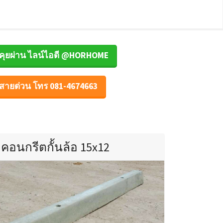
คุยผ่าน ไลน์ไอดี @HORHOME
สายด่วน โทร 081-4674663
คอนกรีตกั้นล้อ 15x12