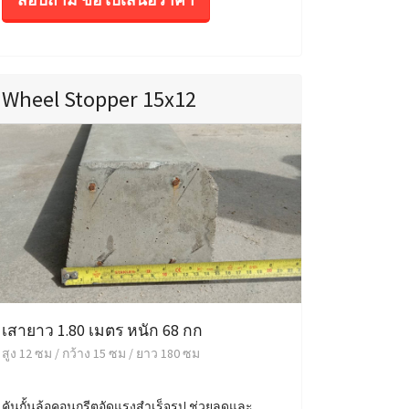
Wheel Stopper 15x12
เสายาว 1.80 เมตร หนัก 68 กก
สูง 12 ซม / กว้าง 15 ซม / ยาว 180 ซม
คันกั้นล้อคอนกรีตอัดแรงสำเร็จรูป ช่วยลดและ