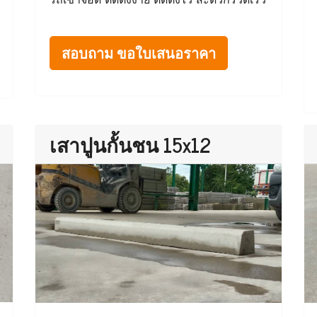
สอบถาม ขอใบเสนอราคา
เสาปูนกั้นชน 15x12