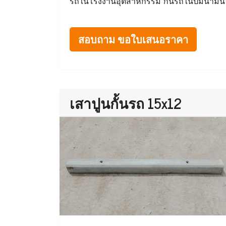
รถในโรงงานอุตสาหกรรม กั้นรถในปั๊มน้ำมัน
สอบถาม ขอใบเสนอราคา
เสาปูนกั้นรถ 15x12