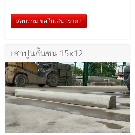
สอบถาม ขอใบเสนอราคา
เสาปูนกั้นชน 15x12