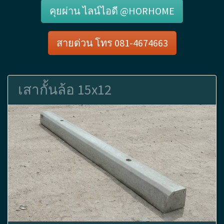
คุยผ่าน ไลน์ไอดี @HORHOME
สายด่วน โทร 081-4674663
เสากั้นล้อ 15x12