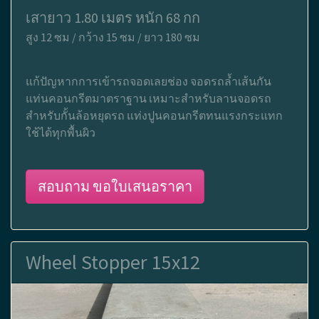
เสายาว 1.80 เมตร หนัก 68 กก
สูง 12 ซม / กว้าง 15 ซม / ยาว 180 ซม
แก้ปัญหากการเข้ารถจอดเลยช่อง จอดรถล้ำเส้นกัน
แท่นคอนกรีตมาตราฐาน เหมาะสำหรับลานจอดรถ
สำหรับกั้นล้อหยุดรถ แท่งปูนคอนกรีตทนแรงกระแทก
ใช้ได้ทุกพื้นผิว
สอบถาม ขอใบเสนอราคา
Wheel Stopper 15x12