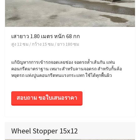
เสายาว 1.80 เมตร หนัก 68 กก
สูง 12 ซม / กว้าง 15 ซม / ยาว 180 ซม
แก้ปัญหากการเข้ารถจอดเลยช่อง จอดรถล้ำเส้นกัน แท่น
คอนกรีตมาตราฐาน เหมาะสำหรับลานจอดรถ สำหรับกั้นล้อ
หยุดรถ แท่งปูนคอนกรีตทนแรงกระแทก ใช้ได้ทุกพื้นผิว
สอบถาม ขอใบเสนอราคา
Wheel Stopper 15x12