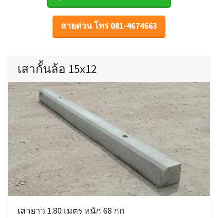
สายด่วน โทร 081-4674663
เสากั้นล้อ 15x12
เสายาว 1.80 เมตร หนัก 68 กก