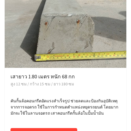
เสายาว 1.80 เมตร หนัก 68 กก
สูง 12 ซม / กว้าง 15 ซม / ยาว 180 ซม
คันกั้นล้อคอนกรีตอัดแรงสำเร็จรูป ช่วยลดและป้องกันอุบัติเหตุ
จากการจอดรถ ใช้ในการกำหนดตำแหน่งหยุดรถยนต์ โดยมาก
มักจะใช้ในลานจอดรถ เสาคอนกรีตกั้นล้อในปั้มน้ำมัน