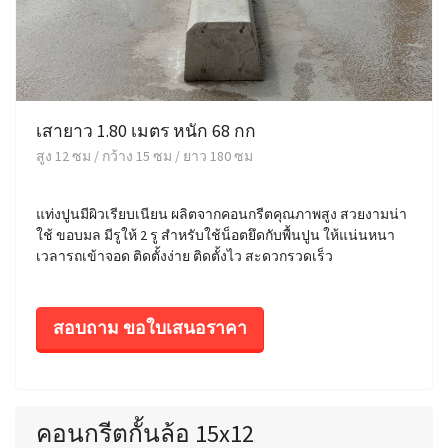
เสายาว 1.80 เมตร หนัก 68 กก
สูง 12 ซม / กว้าง 15 ซม / ยาว 180 ซม
แท่งปูนมีผิวเรียบเนียน ผลิตจากคอนกรีตคุณภาพสูง สวยงามน่า
ใช้ ขอบมล มีรูให้ 2 รู สำหรับใช้น็อตยึดกับพื้นปูน ให้แน่นหนา
เวลารถเข้าจอด ติดตั้งง่าย ติดตั้งไว สะดวกรวดเร็ว
สอบถาม ขอใบเสนอราคา
คอนกรีตกั้นล้อ 15x12