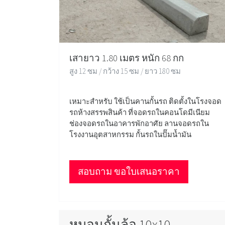
เสายาว 1.80 เมตร หนัก 68 กก
สูง 12 ซม / กว้าง 15 ซม / ยาว 180 ซม
เหมาะสำหรับ ใช้เป็นคานกั้นรถ ติดตั้งในโรงจอด
รถห้างสรรพสินค้า ที่จอดรถในคอนโดมีเนียม
ช่องจอดรถในอาคารพักอาศัย ลานจอดรถใน
โรงงานอุตสาหกรรม กั้นรถในปั๊มน้ำมัน
สอบถาม ขอใบเสนอราคา
หมอนกั้นล้อ 10x10