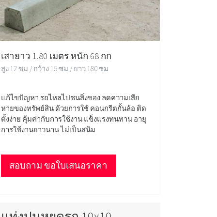
เสายาว 1.80 เมตร หนัก 68 กก
สูง 12 ซม / กว้าง 15 ซม / ยาว 180 ซม
แก้ไขปัญหา รถไหลไปชนสิ่งของ ลดความเสีย
หายของทรัพย์สิน ด้วยการใช้ คอนกรีตกั้นล้อ ติด
ตั้งง่าย คุ้มค่ากับการใช้งาน แข็งแรงทนทาน อายุ
การใช้งานยาวนาน ไม่เป็นสนิม
สอบถาม ขอใบเสนอราคา
แท่งปูนหยุดรถ 10x10