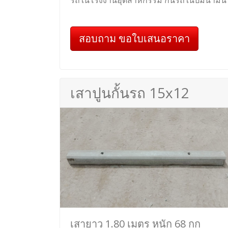
รถในโรงงานอุตสาหกรรม กั้นรถในปั๊มน้ำมัน
สอบถาม ขอใบเสนอราคา
เสาปูนกั้นรถ 15x12
เสายาว 1.80 เมตร หนัก 68 กก