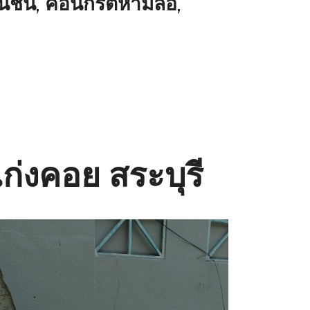
ันชน, คอนกรีตห้ามล้อ,
แก่งคอย สระบุรี