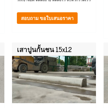
สอบถาม ขอใบเสนอราคา
เสาปูนกั้นชน 15x12