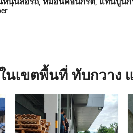
มอนหนุนล้อรถ, หมอนคอนกรีต, แท่นปูนก
per
อ ในเขตพื้นที่ ทับกวาง 