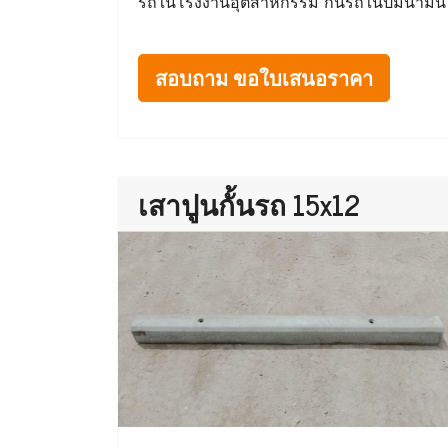
รถในโรงงานอุตสาหกรรม กั้นรถในปั๊มน้ำมัน
สอบถาม ขอใบเสนอราคา
เสาปูนกั้นรถ 15x12