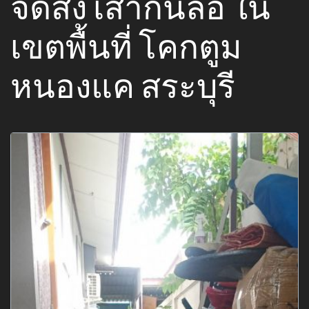
จัดส่ง เสากั้นล้อ ใน
เขตพื้นที่ โคกตูม
หนองแค สระบุรี