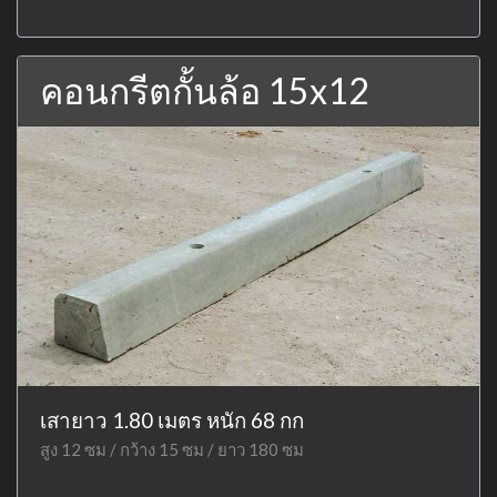
คอนกรีตกั้นล้อ 15x12
เสายาว 1.80 เมตร หนัก 68 กก
สูง 12 ซม / กว้าง 15 ซม / ยาว 180 ซม