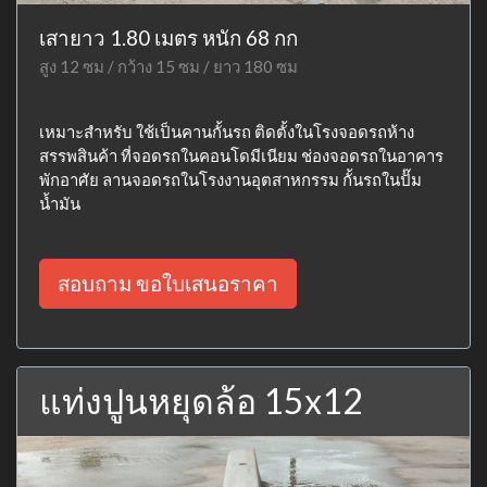
เสายาว 1.80 เมตร หนัก 68 กก
สูง 12 ซม / กว้าง 15 ซม / ยาว 180 ซม
เหมาะสำหรับ ใช้เป็นคานกั้นรถ ติดตั้งในโรงจอดรถห้าง
สรรพสินค้า ที่จอดรถในคอนโดมีเนียม ช่องจอดรถในอาคาร
พักอาศัย ลานจอดรถในโรงงานอุตสาหกรรม กั้นรถในปั๊ม
น้ำมัน
สอบถาม ขอใบเสนอราคา
แท่งปูนหยุดล้อ 15x12