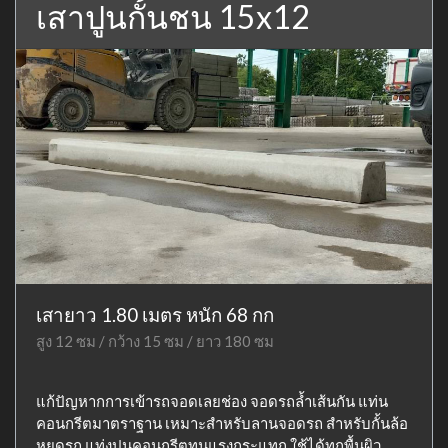
เสาปูนกั้นชน 15x12
เสายาว 1.80 เมตร หนัก 68 กก
สูง 12 ซม / กว้าง 15 ซม / ยาว 180 ซม
แก้ปัญหากการเข้ารถจอดเลยช่อง จอดรถล้ำเส้นกัน แท่น
คอนกรีตมาตราฐาน เหมาะสำหรับลานจอดรถ สำหรับกั้นล้อ
หยุดรถ แท่งปูนคอนกรีตทนแรงกระแทก ใช้ได้ทุกพื้นผิว