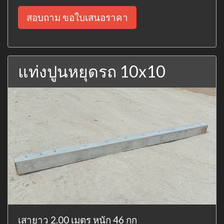
สอบถาม ขอใบเสนอราคา
แท่งปูนหยุดรถ 10x10
เสายาว 2.00 เมตร หนัก 46 กก