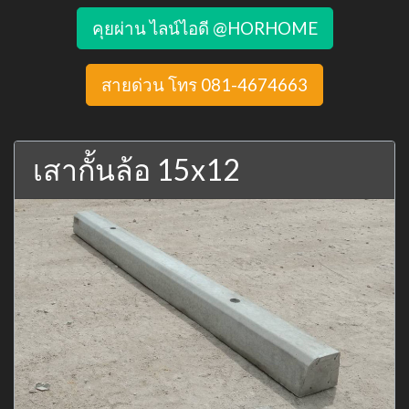
คุยผ่าน ไลน์ไอดี @HORHOME
สายด่วน โทร 081-4674663
เสากั้นล้อ 15x12