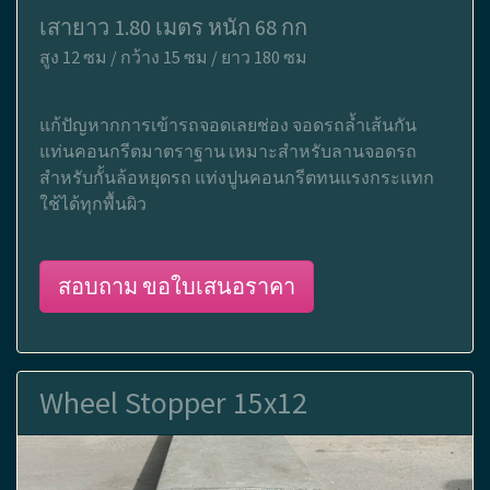
เสายาว 1.80 เมตร หนัก 68 กก
สูง 12 ซม / กว้าง 15 ซม / ยาว 180 ซม
แก้ปัญหากการเข้ารถจอดเลยช่อง จอดรถล้ำเส้นกัน
แท่นคอนกรีตมาตราฐาน เหมาะสำหรับลานจอดรถ
สำหรับกั้นล้อหยุดรถ แท่งปูนคอนกรีตทนแรงกระแทก
ใช้ได้ทุกพื้นผิว
สอบถาม ขอใบเสนอราคา
Wheel Stopper 15x12