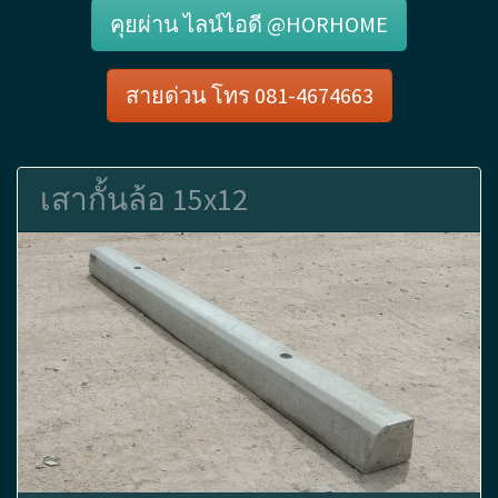
คุยผ่าน ไลน์ไอดี @HORHOME
สายด่วน โทร 081-4674663
เสากั้นล้อ 15x12