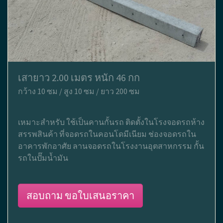
เสายาว 2.00 เมตร หนัก 46 กก
กว้าง 10 ซม / สูง 10 ซม / ยาว 200 ซม
เหมาะสำหรับ ใช้เป็นคานกั้นรถ ติดตั้งในโรงจอดรถห้าง
สรรพสินค้า ที่จอดรถในคอนโดมีเนียม ช่องจอดรถใน
อาคารพักอาศัย ลานจอดรถในโรงงานอุตสาหกรรม กั้น
รถในปั๊มน้ำมัน
สอบถาม ขอใบเสนอราคา