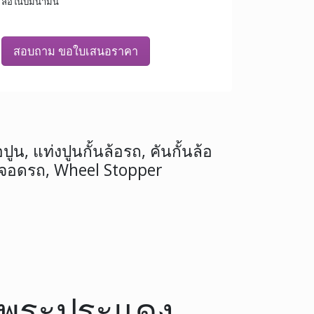
ล้อในปั้มน้ำมัน
สอบถาม ขอใบเสนอราคา
ปูน, แท่งปูนกั้นล้อรถ, คันกั้นล้อ
 จอดรถ, Wheel Stopper
ึ้ง พระประแดง