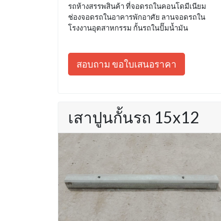
รถห้างสรรพสินค้า ที่จอดรถในคอนโดมีเนียม
ช่องจอดรถในอาคารพักอาศัย ลานจอดรถใน
โรงงานอุตสาหกรรม กั้นรถในปั๊มน้ำมัน
สอบถาม ขอใบเสนอราคา
เสาปูนกั้นรถ 15x12