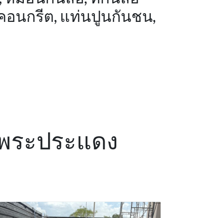
นคอนกรีต, แท่นปูนกันชน,
อง พระประแดง