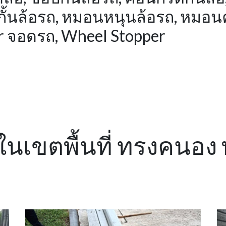
คันกั้นล้อรถ, หมอนหนุนล้อรถ, หมอ
r จอดรถ, Wheel Stopper
้อ ในเขตพื้นที่ ทรงคน