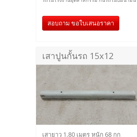
รถในโรงงานอุตสาหกรรม กั้นรถในปั๊มน้ำมัน
สอบถาม ขอใบเสนอราคา
เสาปูนกั้นรถ 15x12
เสายาว 1.80 เมตร หนัก 68 กก