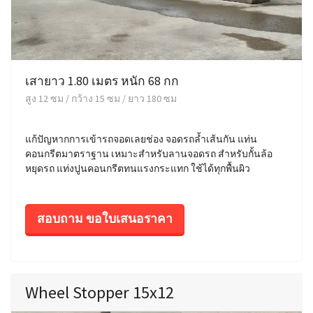
เสายาว 1.80 เมตร หนัก 68 กก
สูง 12 ซม / กว้าง 15 ซม / ยาว 180 ซม
แก้ปัญหากการเข้ารถจอดเลยช่อง จอดรถล้ำเส้นกัน แท่น
คอนกรีตมาตราฐาน เหมาะสำหรับลานจอดรถ สำหรับกั้นล้อ
หยุดรถ แท่งปูนคอนกรีตทนแรงกระแทก ใช้ได้ทุกพื้นผิว
สอบถาม ขอใบเสนอราคา
Wheel Stopper 15x12