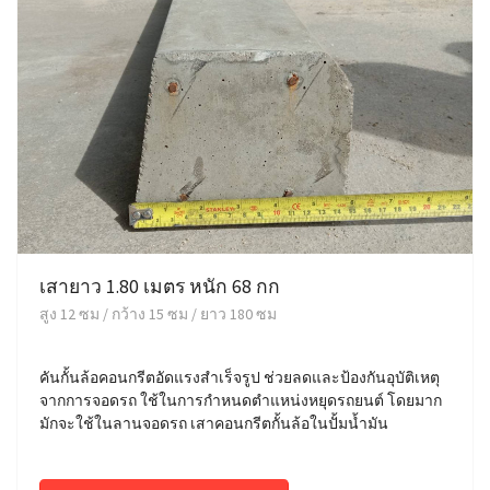
เสายาว 1.80 เมตร หนัก 68 กก
สูง 12 ซม / กว้าง 15 ซม / ยาว 180 ซม
คันกั้นล้อคอนกรีตอัดแรงสำเร็จรูป ช่วยลดและป้องกันอุบัติเหตุ
จากการจอดรถ ใช้ในการกำหนดตำแหน่งหยุดรถยนต์ โดยมาก
มักจะใช้ในลานจอดรถ เสาคอนกรีตกั้นล้อในปั้มน้ำมัน