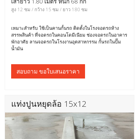
เสายาว 1.80 เมตร หนัก 68 กก
สูง 12 ซม / กว้าง 15 ซม / ยาว 180 ซม
เหมาะสำหรับ ใช้เป็นคานกั้นรถ ติดตั้งในโรงจอดรถห้าง
สรรพสินค้า ที่จอดรถในคอนโดมีเนียม ช่องจอดรถในอาคาร
พักอาศัย ลานจอดรถในโรงงานอุตสาหกรรม กั้นรถในปั๊ม
น้ำมัน
สอบถาม ขอใบเสนอราคา
แท่งปูนหยุดล้อ 15x12