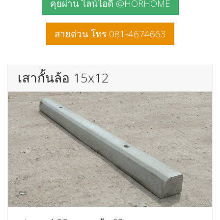
คุยผ่าน ไลน์ไอดี @HORHOME
สายด่วน โทร 081-4674663
เสากั้นล้อ 15x12