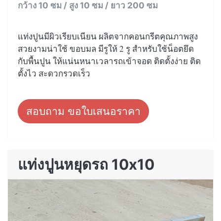
กว้าง 10 ซม / สูง 10 ซม / ยาว 200 ซม
แท่งปูนมีผิวเรียบเนียน ผลิตจากคอนกรีตคุณภาพสูง
สวยงามน่าใช้ ขอบมล มีรูให้ 2 รู สำหรับใช้น็อตยึด
กับพื้นปูน ให้แน่นหนาเวลารถเข้าจอด ติดตั้งง่าย ติด
ตั้งไว สะดวกรวดเร็ว
สอบถาม ขอใบเสนอราคา
แท่งปูนหยุดรถ 10x10