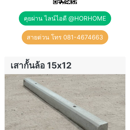
คุยผ่าน ไลน์ไอดี @HORHOME
สายด่วน โทร 081-4674663
เสากั้นล้อ 15x12