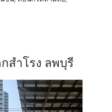
โคกสำโรง ลพบุรี