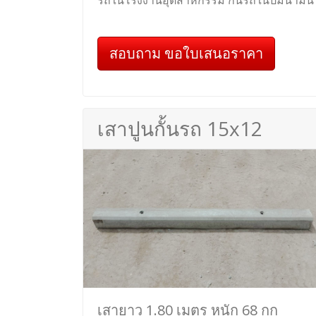
รถในโรงงานอุตสาหกรรม กั้นรถในปั๊มน้ำมัน
สอบถาม ขอใบเสนอราคา
เสาปูนกั้นรถ 15x12
เสายาว 1.80 เมตร หนัก 68 กก