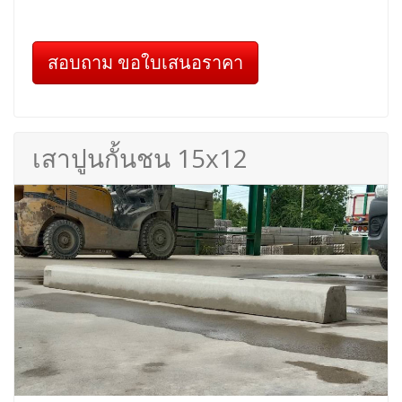
สอบถาม ขอใบเสนอราคา
เสาปูนกั้นชน 15x12