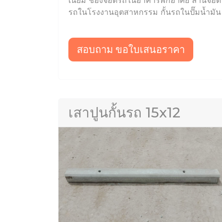
เนียม ช่องจอดรถในอาคารพักอาศัย ลานจอด
รถในโรงงานอุตสาหกรรม กั้นรถในปั๊มน้ำมัน
สอบถาม ขอใบเสนอราคา
เสาปูนกั้นรถ 15x12