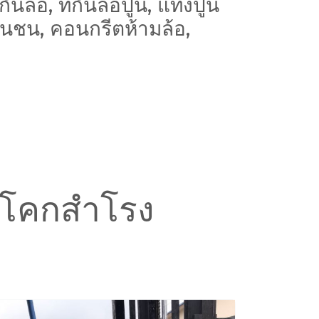
ล้อ, ที่กั้นล้อปูน, แท่งปูน
ันชน, คอนกรีตห้ามล้อ,
ตุ โคกสำโรง