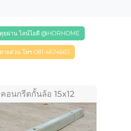
คุยผ่าน ไลน์ไอดี @HORHOME
สายด่วน โทร 081-4674663
คอนกรีตกั้นล้อ 15x12