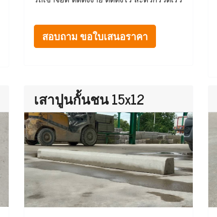
สอบถาม ขอใบเสนอราคา
เสาปูนกั้นชน 15x12