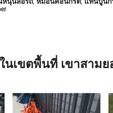
มอนหนุนล้อรถ, หมอนคอนกรีต, แท่นปูนก
per
อ ในเขตพื้นที่ เขาสามย