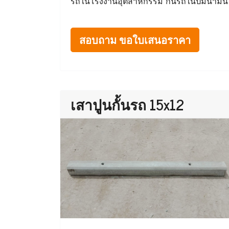
รถในโรงงานอุตสาหกรรม กั้นรถในปั๊มน้ำมัน
สอบถาม ขอใบเสนอราคา
เสาปูนกั้นรถ 15x12