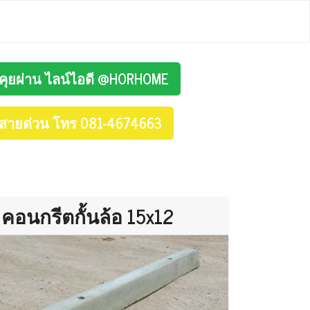
คุยผ่าน ไลน์ไอดี @HORHOME
สายด่วน โทร 081-4674663
คอนกรีตกั้นล้อ 15x12