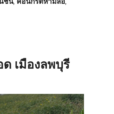
ันชน, คอนกรีตห้ามล้อ,
อด เมืองลพบุรี