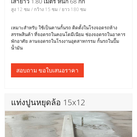
เสายาว 1.80 เมตร หนัก 68 กก
สูง 12 ซม / กว้าง 15 ซม / ยาว 180 ซม
เหมาะสำหรับ ใช้เป็นคานกั้นรถ ติดตั้งในโรงจอดรถห้าง
สรรพสินค้า ที่จอดรถในคอนโดมีเนียม ช่องจอดรถในอาคาร
พักอาศัย ลานจอดรถในโรงงานอุตสาหกรรม กั้นรถในปั๊ม
น้ำมัน
สอบถาม ขอใบเสนอราคา
แท่งปูนหยุดล้อ 15x12