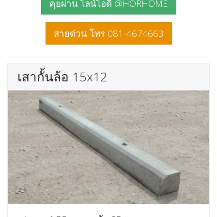
คุยผ่าน ไลน์ไอดี @HORHOME
สายด่วน โทร 081-4674663
เสากั้นล้อ 15x12