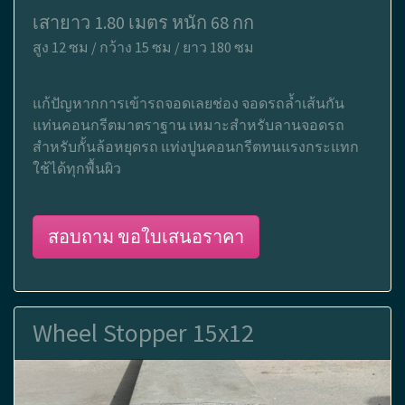
เสายาว 1.80 เมตร หนัก 68 กก
สูง 12 ซม / กว้าง 15 ซม / ยาว 180 ซม
แก้ปัญหากการเข้ารถจอดเลยช่อง จอดรถล้ำเส้นกัน
แท่นคอนกรีตมาตราฐาน เหมาะสำหรับลานจอดรถ
สำหรับกั้นล้อหยุดรถ แท่งปูนคอนกรีตทนแรงกระแทก
ใช้ได้ทุกพื้นผิว
สอบถาม ขอใบเสนอราคา
Wheel Stopper 15x12