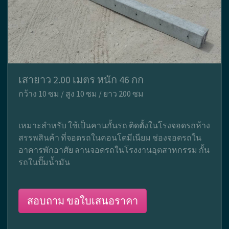
เสายาว 2.00 เมตร หนัก 46 กก
กว้าง 10 ซม / สูง 10 ซม / ยาว 200 ซม
เหมาะสำหรับ ใช้เป็นคานกั้นรถ ติดตั้งในโรงจอดรถห้าง
สรรพสินค้า ที่จอดรถในคอนโดมีเนียม ช่องจอดรถใน
อาคารพักอาศัย ลานจอดรถในโรงงานอุตสาหกรรม กั้น
รถในปั๊มน้ำมัน
สอบถาม ขอใบเสนอราคา