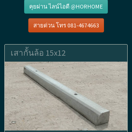
คุยผ่าน ไลน์ไอดี @HORHOME
สายด่วน โทร 081-4674663
เสากั้นล้อ 15x12