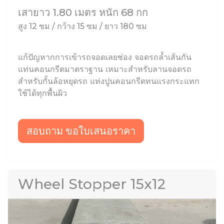
เสายาว 1.80 เมตร หนัก 68 กก
สูง 12 ซม / กว้าง 15 ซม / ยาว 180 ซม
แก้ปัญหากการเข้ารถจอดเลยช่อง จอดรถล้ำเส้นกัน
แท่นคอนกรีตมาตราฐาน เหมาะสำหรับลานจอดรถ
สำหรับกั้นล้อหยุดรถ แท่งปูนคอนกรีตทนแรงกระแทก
ใช้ได้ทุกพื้นผิว
สอบถาม ขอใบเสนอราคา
Wheel Stopper 15x12