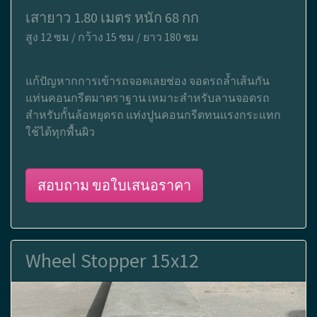
เสายาว 1.80 เมตร หนัก 68 กก
สูง 12 ซม / กว้าง 15 ซม / ยาว 180 ซม
แก้ปัญหากการเข้ารถจอดเลยช่อง จอดรถล้ำเส้นกัน
แท่นคอนกรีตมาตราฐาน เหมาะสำหรับลานจอดรถ
สำหรับกั้นล้อหยุดรถ แท่งปูนคอนกรีตทนแรงกระแทก
ใช้ได้ทุกพื้นผิว
สอบถาม ขอใบเสนอราคา
Wheel Stopper 15x12