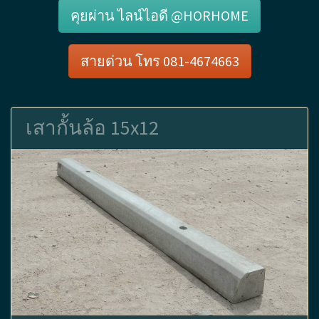
คุยผ่าน ไลน์ไอดี @HORHOME
สายด่วน โทร 081-4674663
เสากั้นล้อ 15x12