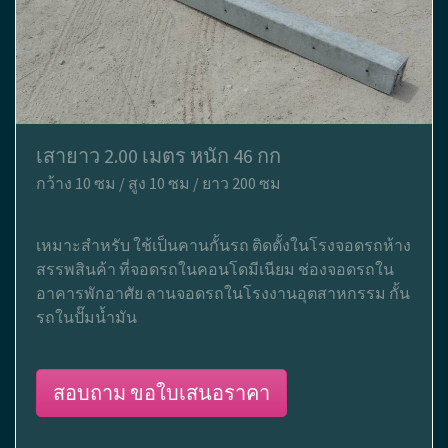
เสายาว 2.00 เมตร หนัก 46 กก
กว้าง 10 ซม / สูง 10 ซม / ยาว 200 ซม
เหมาะสำหรับ ใช้เป็นคานกั้นรถ ติดตั้งในโรงจอดรถห้าง
สรรพสินค้า ที่จอดรถในคอนโดมีเนียม ช่องจอดรถใน
อาคารพักอาศัย ลานจอดรถในโรงงานอุตสาหกรรม กั้น
รถในปั๊มน้ำมัน
สอบถาม ขอใบเสนอราคา