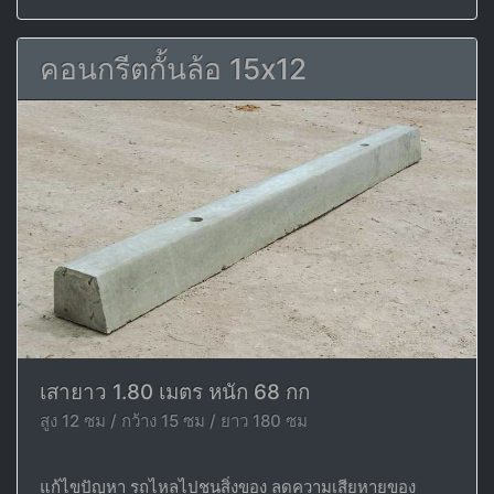
คอนกรีตกั้นล้อ 15x12
เสายาว 1.80 เมตร หนัก 68 กก
สูง 12 ซม / กว้าง 15 ซม / ยาว 180 ซม
แก้ไขปัญหา รถไหลไปชนสิ่งของ ลดความเสียหายของ