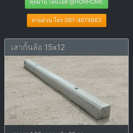
คุยผ่าน ไลน์ไอดี @HORHOME
สายด่วน โทร 081-4674663
เสากั้นล้อ 15x12