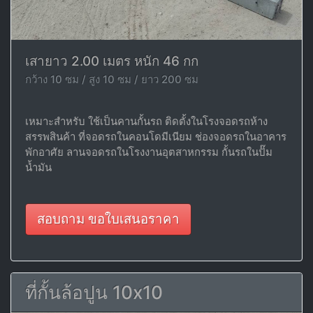
เสายาว 2.00 เมตร หนัก 46 กก
กว้าง 10 ซม / สูง 10 ซม / ยาว 200 ซม
เหมาะสำหรับ ใช้เป็นคานกั้นรถ ติดตั้งในโรงจอดรถห้าง
สรรพสินค้า ที่จอดรถในคอนโดมีเนียม ช่องจอดรถในอาคาร
พักอาศัย ลานจอดรถในโรงงานอุตสาหกรรม กั้นรถในปั๊ม
น้ำมัน
สอบถาม ขอใบเสนอราคา
ที่กั้นล้อปูน 10x10