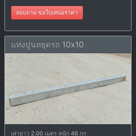
สอบถาม ขอใบเสนอราคา
แท่งปูนหยุดรถ 10x10
เสายาว 2.00 เมตร หนัก 46 กก