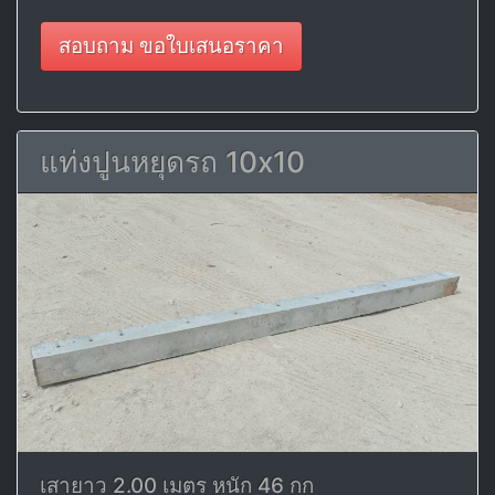
สอบถาม ขอใบเสนอราคา
แท่งปูนหยุดรถ 10x10
เสายาว 2.00 เมตร หนัก 46 กก