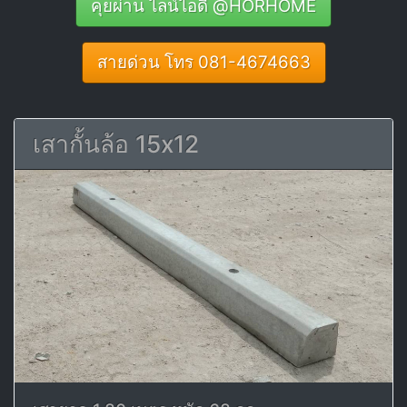
คุยผ่าน ไลน์ไอดี @HORHOME
สายด่วน โทร 081-4674663
เสากั้นล้อ 15x12