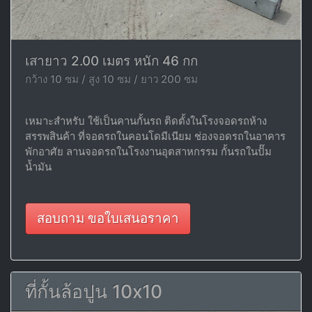
เสายาว 2.00 เมตร หนัก 46 กก
กว้าง 10 ซม / สูง 10 ซม / ยาว 200 ซม
เหมาะสำหรับ ใช้เป็นคานกั้นรถ ติดตั้งในโรงจอดรถห้าง
สรรพสินค้า ที่จอดรถในคอนโดมีเนียม ช่องจอดรถในอาคาร
พักอาศัย ลานจอดรถในโรงงานอุตสาหกรรม กั้นรถในปั๊ม
น้ำมัน
สอบถาม ขอใบเสนอราคา
ที่กั้นล้อปูน 10x10