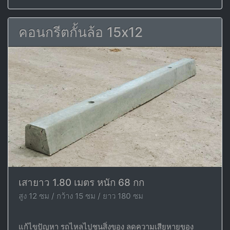
คอนกรีตกั้นล้อ 15x12
เสายาว 1.80 เมตร หนัก 68 กก
สูง 12 ซม / กว้าง 15 ซม / ยาว 180 ซม
แก้ไขปัญหา รถไหลไปชนสิ่งของ ลดความเสียหายของ