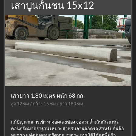
เสาปูนกั้นชน 15x12
เสายาว 1.80 เมตร หนัก 68 กก
สูง 12 ซม / กว้าง 15 ซม / ยาว 180 ซม
แก้ปัญหากการเข้ารถจอดเลยช่อง จอดรถล้ำเส้นกัน แท่น
คอนกรีตมาตราฐาน เหมาะสำหรับลานจอดรถ สำหรับกั้นล้อ
หยุดรถ แท่งปูนคอนกรีตทนแรงกระแทก ใช้ได้ทุกพื้นผิว