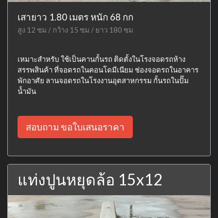
เสายาว 1.80 เมตร หนัก 68 กก
สูง 12 ซม / กว้าง 15 ซม / ยาว 180 ซม
เหมาะสำหรับ ใช้เป็นคานกั้นรถ ติดตั้งในโรงจอดรถห้าง
สรรพสินค้า ที่จอดรถในคอนโดมีเนียม ช่องจอดรถในอาคาร
พักอาศัย ลานจอดรถในโรงงานอุตสาหกรรม กั้นรถในปั๊ม
น้ำมัน
สอบถาม ขอใบเสนอราคา
แท่งปูนหยุดล้อ 15x12