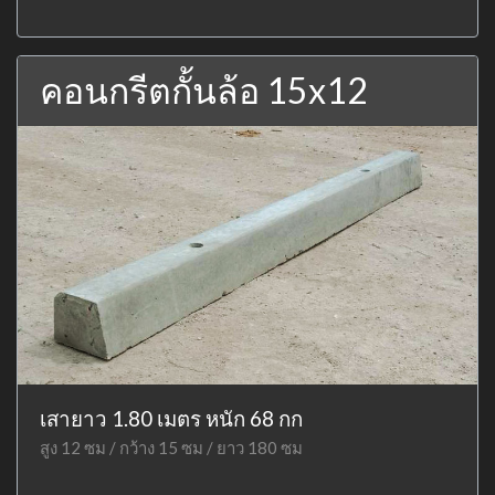
คอนกรีตกั้นล้อ 15x12
เสายาว 1.80 เมตร หนัก 68 กก
สูง 12 ซม / กว้าง 15 ซม / ยาว 180 ซม