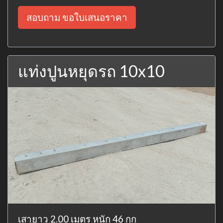
สอบถาม ขอใบเสนอราคา
แท่งปูนหยุดรถ 10x10
เสายาว 2.00 เมตร หนัก 46 กก