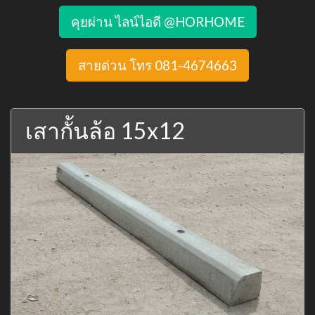
คุยผ่าน ไลน์ไอดี @HORHOME
สายด่วน โทร 081-4674663
เสากั้นล้อ 15x12