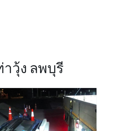
าวุ้ง ลพบุรี