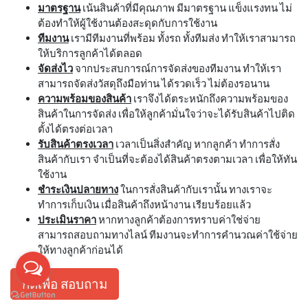
มาตรฐาน
เน้นสินค้าที่มีคุณภาพ มีมาตรฐาน แข็งแรงทน ไม่
ต้องทำให้ผู้ใช้งานต้องสะดุดกับการใช้งาน
ทีมงาน
เรามีทีมงานที่พร้อม ทั้งรถ ทั้งทีมส่ง ทำให้เราสามารถ
ให้บริการลูกค้าได้ตลอด
จัดส่งไว
จากประสบการณ์การจัดส่งของทีมงาน ทำให้เรา
สามารถจัดส่งวัสดุถึงมือท่าน ได้รวดเร็ว ไม่ต้องรอนาน
ความพร้อมของสินค้า
เราจึงได้ตระหนักถึงความพร้อมของ
สินค้าในการจัดส่ง เพื่อให้ลูกค้ามั่นใจว่าจะได้รับสินค้าไปติด
ตั้งได้ตรงต่อเวลา
รับสินค้าตรงเวลา
เวลาเป็นสิ่งสำคัญ หากลูกค้า ทำการสั่ง
สินค้ากับเรา จำเป็นที่จะต้องได้สินค้าตรงตามเวลา เพื่อให้ทัน
ใช้งาน
ชำระเงินปลายทาง
ในการสั่งสินค้ากับเรานั้น ทางเราจะ
ทำการเก็บเงิน เมื่อสินค้าถึงหน้างาน เรียบร้อยแล้ว
ประเมินราคา
หากทางลูกค้าต้องการทราบค่าใช่จ่าย
สามารถสอบถามทางไลน์ ทีมงานจะทำการคำนวณค่าใช้จ่าย
ให้ทางลูกค้าก่อนได้
กดเพื่อ สอบถาม