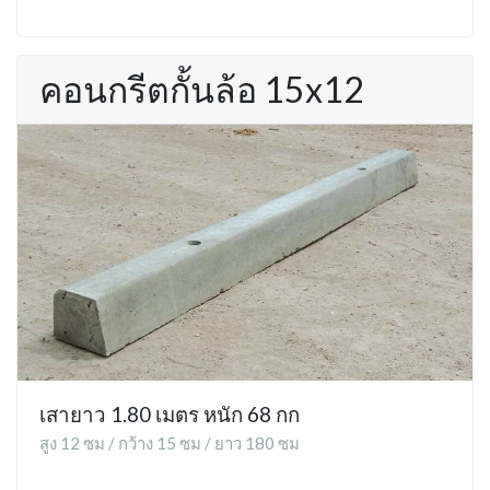
คอนกรีตกั้นล้อ 15x12
เสายาว 1.80 เมตร หนัก 68 กก
สูง 12 ซม / กว้าง 15 ซม / ยาว 180 ซม