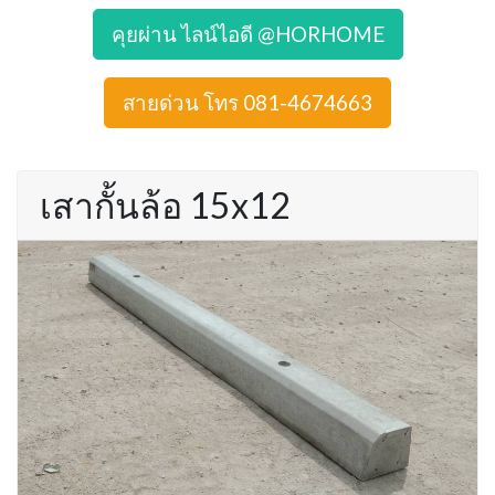
คุยผ่าน ไลน์ไอดี @HORHOME
สายด่วน โทร 081-4674663
เสากั้นล้อ 15x12