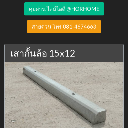
คุยผ่าน ไลน์ไอดี @HORHOME
สายด่วน โทร 081-4674663
เสากั้นล้อ 15x12