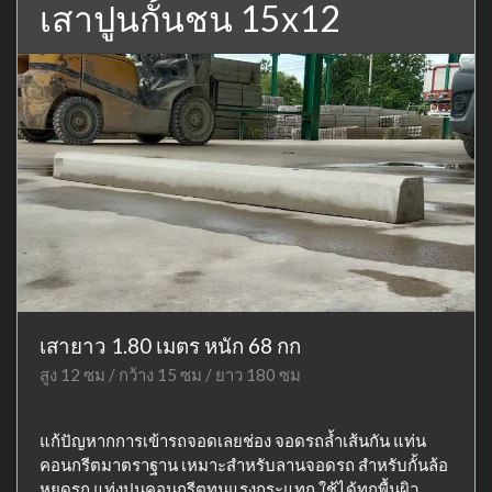
เสาปูนกั้นชน 15x12
เสายาว 1.80 เมตร หนัก 68 กก
สูง 12 ซม / กว้าง 15 ซม / ยาว 180 ซม
แก้ปัญหากการเข้ารถจอดเลยช่อง จอดรถล้ำเส้นกัน แท่น
คอนกรีตมาตราฐาน เหมาะสำหรับลานจอดรถ สำหรับกั้นล้อ
หยุดรถ แท่งปูนคอนกรีตทนแรงกระแทก ใช้ได้ทุกพื้นผิว