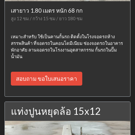
เสายาว 1.80 เมตร หนัก 68 กก
สูง 12 ซม / กว้าง 15 ซม / ยาว 180 ซม
เหมาะสำหรับ ใช้เป็นคานกั้นรถ ติดตั้งในโรงจอดรถห้าง
สรรพสินค้า ที่จอดรถในคอนโดมีเนียม ช่องจอดรถในอาคาร
พักอาศัย ลานจอดรถในโรงงานอุตสาหกรรม กั้นรถในปั๊ม
น้ำมัน
สอบถาม ขอใบเสนอราคา
แท่งปูนหยุดล้อ 15x12