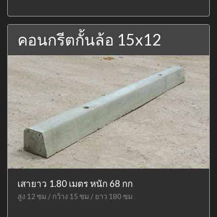
คอนกรีตกั้นล้อ 15x12
เสายาว 1.80 เมตร หนัก 68 กก
สูง 12 ซม / กว้าง 15 ซม / ยาว 180 ซม