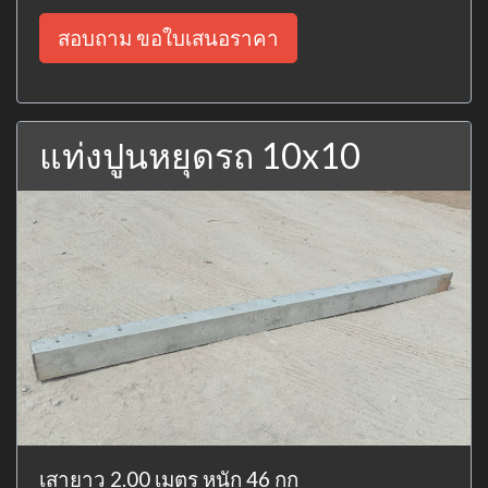
สอบถาม ขอใบเสนอราคา
แท่งปูนหยุดรถ 10x10
เสายาว 2.00 เมตร หนัก 46 กก