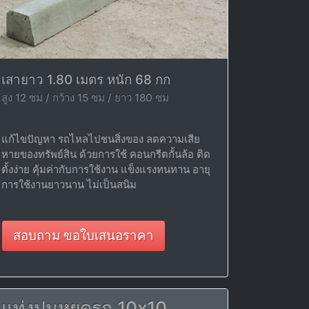
เสายาว 1.80 เมตร หนัก 68 กก
สูง 12 ซม / กว้าง 15 ซม / ยาว 180 ซม
แก้ไขปัญหา รถไหลไปชนสิ่งของ ลดความเสีย
หายของทรัพย์สิน ด้วยการใช้ คอนกรีตกั้นล้อ ติด
ตั้งง่าย คุ้มค่ากับการใช้งาน แข็งแรงทนทาน อายุ
การใช้งานยาวนาน ไม่เป็นสนิม
สอบถาม ขอใบเสนอราคา
แท่งปูนหยุดรถ 10x10