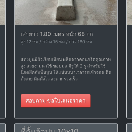
เสายาว 1.80 เมตร หนัก 68 กก
สูง 12 ซม / กว้าง 15 ซม / ยาว 180 ซม
แท่งปูนมีผิวเรียบเนียน ผลิตจากคอนกรีตคุณภาพ
สูง สวยงามน่าใช้ ขอบมล มีรูให้ 2 รู สำหรับใช้
น็อตยึดกับพื้นปูน ให้แน่นหนาเวลารถเข้าจอด ติด
ตั้งง่าย ติดตั้งไว สะดวกรวดเร็ว
สอบถาม ขอใบเสนอราคา
ที่กั้นล้อปูน 10x10