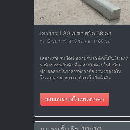
เสายาว 1.80 เมตร หนัก 68 กก
สูง 12 ซม / กว้าง 15 ซม / ยาว 180 ซม
เหมาะสำหรับ ใช้เป็นคานกั้นรถ ติดตั้งในโรงจอด
รถห้างสรรพสินค้า ที่จอดรถในคอนโดมีเนียม
ช่องจอดรถในอาคารพักอาศัย ลานจอดรถใน
โรงงานอุตสาหกรรม กั้นรถในปั๊มน้ำมัน
สอบถาม ขอใบเสนอราคา
หมอนกั้นล้อ 10x10