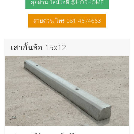
คุยผ่าน ไลน์ไอดี @HORHOME
สายด่วน โทร 081-4674663
เสากั้นล้อ 15x12