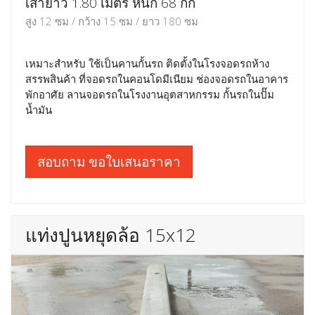
เสายาว 1.80 เมตร หนัก 68 กก
สูง 12 ซม / กว้าง 15 ซม / ยาว 180 ซม
เหมาะสำหรับ ใช้เป็นคานกั้นรถ ติดตั้งในโรงจอดรถห้าง
สรรพสินค้า ที่จอดรถในคอนโดมีเนียม ช่องจอดรถในอาคาร
พักอาศัย ลานจอดรถในโรงงานอุตสาหกรรม กั้นรถในปั๊ม
น้ำมัน
สอบถาม ขอใบเสนอราคา
แท่งปูนหยุดล้อ 15x12