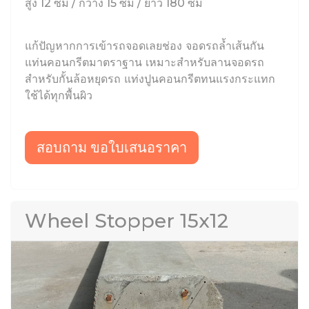
สูง 12 ซม / กว้าง 15 ซม / ยาว 180 ซม
แก้ปัญหากการเข้ารถจอดเลยช่อง จอดรถล้ำเส้นกัน
แท่นคอนกรีตมาตราฐาน เหมาะสำหรับลานจอดรถ
สำหรับกั้นล้อหยุดรถ แท่งปูนคอนกรีตทนแรงกระแทก
ใช้ได้ทุกพื้นผิว
สอบถาม ขอใบเสนอราคา
Wheel Stopper 15x12