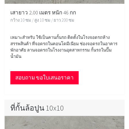
เสายาว 2.00 เมตร หนัก 46 กก
กว้าง 10 ซม / สูง 10 ซม / ยาว 200 ซม
เหมาะสำหรับ ใช้เป็นคานกั้นรถ ติดตั้งในโรงจอดรถห้าง
สรรพสินค้า ที่จอดรถในคอนโดมีเนียม ช่องจอดรถในอาคาร
พักอาศัย ลานจอดรถในโรงงานอุตสาหกรรม กั้นรถในปั๊ม
น้ำมัน
สอบถาม ขอใบเสนอราคา
ที่กั้นล้อปูน 10x10