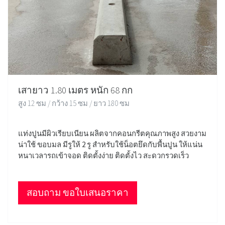
เสายาว 1.80 เมตร หนัก 68 กก
สูง 12 ซม / กว้าง 15 ซม / ยาว 180 ซม
แท่งปูนมีผิวเรียบเนียน ผลิตจากคอนกรีตคุณภาพสูง สวยงาม
น่าใช้ ขอบมล มีรูให้ 2 รู สำหรับใช้น็อตยึดกับพื้นปูน ให้แน่น
หนาเวลารถเข้าจอด ติดตั้งง่าย ติดตั้งไว สะดวกรวดเร็ว
สอบถาม ขอใบเสนอราคา