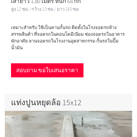
เสายาว 1.80 เมตร หนัก 68 กก
สูง 12 ซม / กว้าง 15 ซม / ยาว 180 ซม
เหมาะสำหรับ ใช้เป็นคานกั้นรถ ติดตั้งในโรงจอดรถห้าง
สรรพสินค้า ที่จอดรถในคอนโดมีเนียม ช่องจอดรถในอาคาร
พักอาศัย ลานจอดรถในโรงงานอุตสาหกรรม กั้นรถในปั๊ม
น้ำมัน
สอบถาม ขอใบเสนอราคา
แท่งปูนหยุดล้อ 15x12