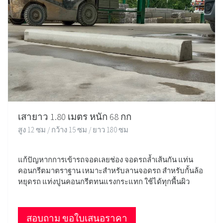
เสายาว 1.80 เมตร หนัก 68 กก
สูง 12 ซม / กว้าง 15 ซม / ยาว 180 ซม
แก้ปัญหากการเข้ารถจอดเลยช่อง จอดรถล้ำเส้นกัน แท่น
คอนกรีตมาตราฐาน เหมาะสำหรับลานจอดรถ สำหรับกั้นล้อ
หยุดรถ แท่งปูนคอนกรีตทนแรงกระแทก ใช้ได้ทุกพื้นผิว
สอบถาม ขอใบเสนอราคา