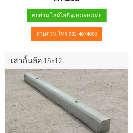
คุยผ่าน ไลน์ไอดี @HORHOME
สายด่วน โทร 081-4674663
เสากั้นล้อ 15x12