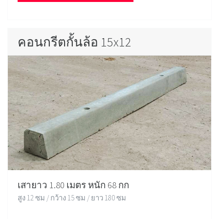
คอนกรีตกั้นล้อ 15x12
เสายาว 1.80 เมตร หนัก 68 กก
สูง 12 ซม / กว้าง 15 ซม / ยาว 180 ซม