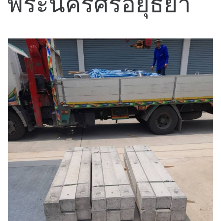
พระนครศรีอยุธยา