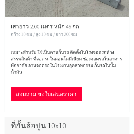
เสายาว 2.00 เมตร หนัก 46 กก
กว้าง 10 ซม / สูง 10 ซม / ยาว 200 ซม
เหมาะสำหรับ ใช้เป็นคานกั้นรถ ติดตั้งในโรงจอดรถห้าง
สรรพสินค้า ที่จอดรถในคอนโดมีเนียม ช่องจอดรถในอาคาร
พักอาศัย ลานจอดรถในโรงงานอุตสาหกรรม กั้นรถในปั๊ม
น้ำมัน
สอบถาม ขอใบเสนอราคา
ที่กั้นล้อปูน 10x10