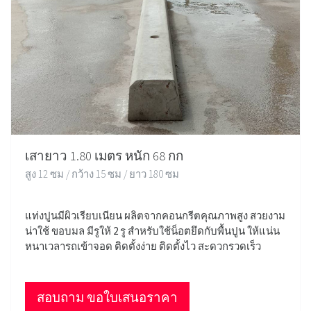
เสายาว 1.80 เมตร หนัก 68 กก
สูง 12 ซม / กว้าง 15 ซม / ยาว 180 ซม
แท่งปูนมีผิวเรียบเนียน ผลิตจากคอนกรีตคุณภาพสูง สวยงาม
น่าใช้ ขอบมล มีรูให้ 2 รู สำหรับใช้น็อตยึดกับพื้นปูน ให้แน่น
หนาเวลารถเข้าจอด ติดตั้งง่าย ติดตั้งไว สะดวกรวดเร็ว
สอบถาม ขอใบเสนอราคา