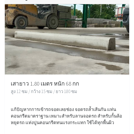
เสายาว 1.80 เมตร หนัก 68 กก
สูง 12 ซม / กว้าง 15 ซม / ยาว 180 ซม
แก้ปัญหากการเข้ารถจอดเลยช่อง จอดรถล้ำเส้นกัน แท่น
คอนกรีตมาตราฐาน เหมาะสำหรับลานจอดรถ สำหรับกั้นล้อ
หยุดรถ แท่งปูนคอนกรีตทนแรงกระแทก ใช้ได้ทุกพื้นผิว