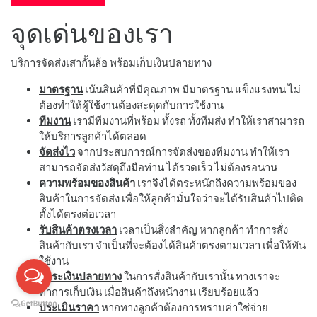
จุดเด่นของเรา
บริการจัดส่งเสากั้นล้อ พร้อมเก็บเงินปลายทาง
มาตรฐาน
เน้นสินค้าที่มีคุณภาพ มีมาตรฐาน แข็งแรงทน ไม่
ต้องทำให้ผู้ใช้งานต้องสะดุดกับการใช้งาน
ทีมงาน
เรามีทีมงานที่พร้อม ทั้งรถ ทั้งทีมส่ง ทำให้เราสามารถ
ให้บริการลูกค้าได้ตลอด
จัดส่งไว
จากประสบการณ์การจัดส่งของทีมงาน ทำให้เรา
สามารถจัดส่งวัสดุถึงมือท่าน ได้รวดเร็ว ไม่ต้องรอนาน
ความพร้อมของสินค้า
เราจึงได้ตระหนักถึงความพร้อมของ
สินค้าในการจัดส่ง เพื่อให้ลูกค้ามั่นใจว่าจะได้รับสินค้าไปติด
ตั้งได้ตรงต่อเวลา
รับสินค้าตรงเวลา
เวลาเป็นสิ่งสำคัญ หากลูกค้า ทำการสั่ง
สินค้ากับเรา จำเป็นที่จะต้องได้สินค้าตรงตามเวลา เพื่อให้ทัน
ใช้งาน
ชำระเงินปลายทาง
ในการสั่งสินค้ากับเรานั้น ทางเราจะ
ทำการเก็บเงิน เมื่อสินค้าถึงหน้างาน เรียบร้อยแล้ว
ประเมินราคา
หากทางลูกค้าต้องการทราบค่าใช่จ่าย