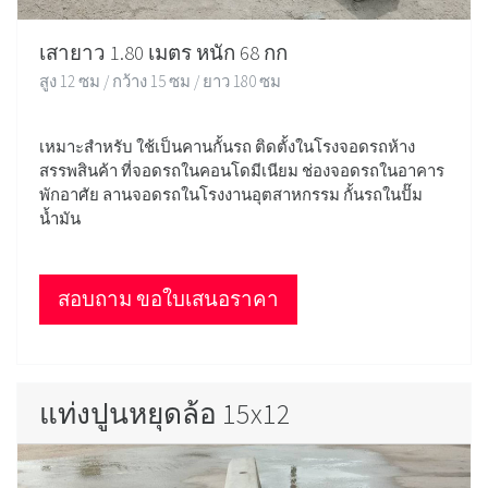
เสายาว 1.80 เมตร หนัก 68 กก
สูง 12 ซม / กว้าง 15 ซม / ยาว 180 ซม
เหมาะสำหรับ ใช้เป็นคานกั้นรถ ติดตั้งในโรงจอดรถห้าง
สรรพสินค้า ที่จอดรถในคอนโดมีเนียม ช่องจอดรถในอาคาร
พักอาศัย ลานจอดรถในโรงงานอุตสาหกรรม กั้นรถในปั๊ม
น้ำมัน
สอบถาม ขอใบเสนอราคา
แท่งปูนหยุดล้อ 15x12