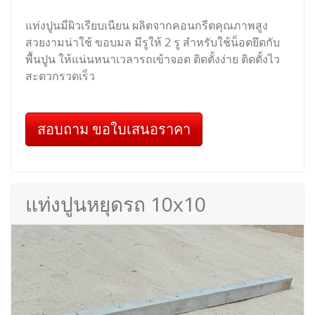
แท่งปูนมีผิวเรียบเนียน ผลิตจากคอนกรีตคุณภาพสูง
สวยงามน่าใช้ ขอบมล มีรูให้ 2 รู สำหรับใช้น็อตยึดกับ
พื้นปูน ให้แน่นหนาเวลารถเข้าจอด ติดตั้งง่าย ติดตั้งไว
สะดวกรวดเร็ว
สอบถาม ขอใบเสนอราคา
แท่งปูนหยุดรถ 10x10