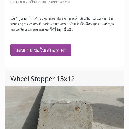
สูง 12 ซม / กว้าง 15 ซม / ยาว 180 ซม
แก้ปัญหากการเข้ารถจอดเลยช่อง จอดรถล้ำเส้นกัน แท่นคอนกรีต
มาตราฐาน เหมาะสำหรับลานจอดรถ สำหรับกั้นล้อหยุดรถ แท่งปูน
คอนกรีตทนแรงกระแทก ใช้ได้ทุกพื้นผิว
สอบถาม ขอใบเสนอราคา
Wheel Stopper 15x12