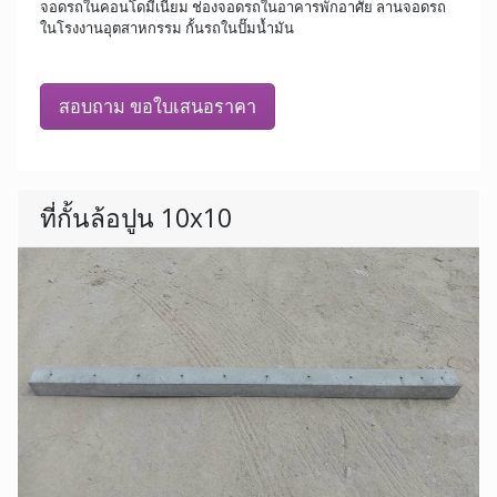
จอดรถในคอนโดมีเนียม ช่องจอดรถในอาคารพักอาศัย ลานจอดรถ
ในโรงงานอุตสาหกรรม กั้นรถในปั๊มน้ำมัน
สอบถาม ขอใบเสนอราคา
ที่กั้นล้อปูน 10x10