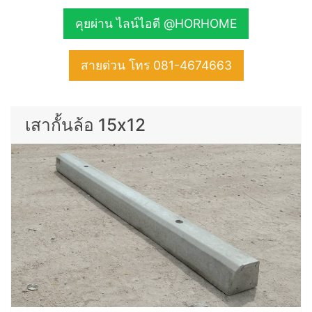
คุยผ่าน ไลน์ไอดี @HORHOME
สายด่วน โทร 081-4674663
เสากั้นล้อ 15x12