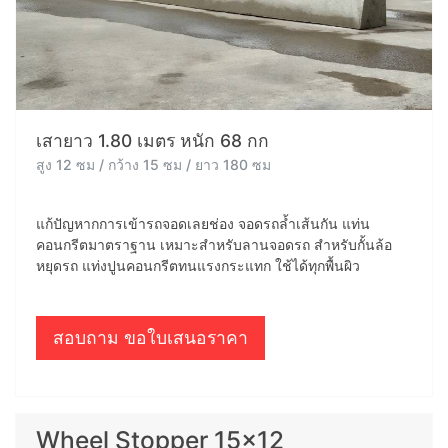
เสายาว 1.80 เมตร หนัก 68 กก
สูง 12 ซม / กว้าง 15 ซม / ยาว 180 ซม
แก้ปัญหากการเข้ารถจอดเลยช่อง จอดรถล้ำเส้นกัน แท่น
คอนกรีตมาตราฐาน เหมาะสำหรับลานจอดรถ สำหรับกั้นล้อ
หยุดรถ แท่งปูนคอนกรีตทนแรงกระแทก ใช้ได้ทุกพื้นผิว
สอบถาม ขอใบเสนอราคา
Wheel Stopper 15x12