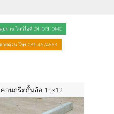
คุยผ่าน ไลน์ไอดี @HORHOME
สายด่วน โทร 081-4674663
คอนกรีตกั้นล้อ 15x12