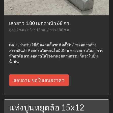
เสายาว 1.80 เมตร หนัก 68 กก
สูง 12 ซม / กว้าง 15 ซม / ยาว 180 ซม
เหมาะสำหรับ ใช้เป็นคานกั้นรถ ติดตั้งในโรงจอดรถห้าง
สรรพสินค้า ที่จอดรถในคอนโดมีเนียม ช่องจอดรถในอาคาร
พักอาศัย ลานจอดรถในโรงงานอุตสาหกรรม กั้นรถในปั๊ม
น้ำมัน
สอบถาม ขอใบเสนอราคา
แท่งปูนหยุดล้อ 15x12