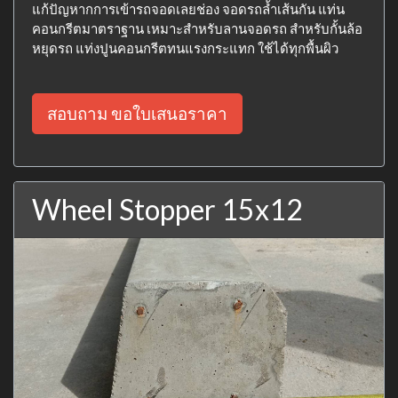
แก้ปัญหากการเข้ารถจอดเลยช่อง จอดรถล้ำเส้นกัน แท่น
คอนกรีตมาตราฐาน เหมาะสำหรับลานจอดรถ สำหรับกั้นล้อ
หยุดรถ แท่งปูนคอนกรีตทนแรงกระแทก ใช้ได้ทุกพื้นผิว
สอบถาม ขอใบเสนอราคา
Wheel Stopper 15x12