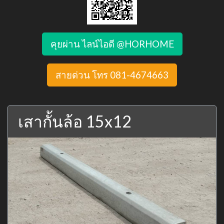
คุยผ่าน ไลน์ไอดี @HORHOME
สายด่วน โทร 081-4674663
เสากั้นล้อ 15x12