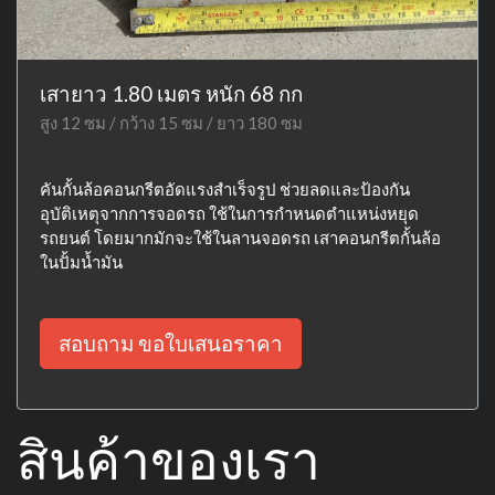
เสายาว 1.80 เมตร หนัก 68 กก
สูง 12 ซม / กว้าง 15 ซม / ยาว 180 ซม
คันกั้นล้อคอนกรีตอัดแรงสำเร็จรูป ช่วยลดและป้องกัน
อุบัติเหตุจากการจอดรถ ใช้ในการกำหนดตำแหน่งหยุด
รถยนต์ โดยมากมักจะใช้ในลานจอดรถ เสาคอนกรีตกั้นล้อ
ในปั้มน้ำมัน
สอบถาม ขอใบเสนอราคา
สินค้าของเรา