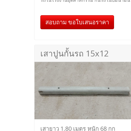
รถในโรงงานอุตสาหกรรม กั้นรถในปั๊มน้ำมัน
สอบถาม ขอใบเสนอราคา
เสาปูนกั้นรถ 15x12
เสายาว 1.80 เมตร หนัก 68 กก