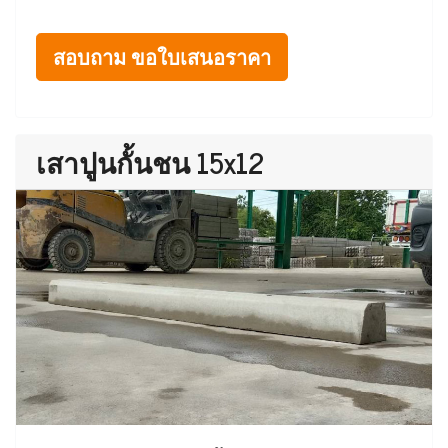
สอบถาม ขอใบเสนอราคา
เสาปูนกั้นชน 15x12