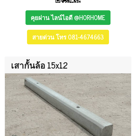
คุยผ่าน ไลน์ไอดี @HORHOME
สายด่วน โทร 081-4674663
เสากั้นล้อ 15x12