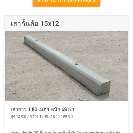
สายด่วน โทร 081-4674663
เสากั้นล้อ 15x12
เสายาว 1.80 เมตร หนัก 68 กก
สูง 12 ซม / กว้าง 15 ซม / ยาว 180 ซม