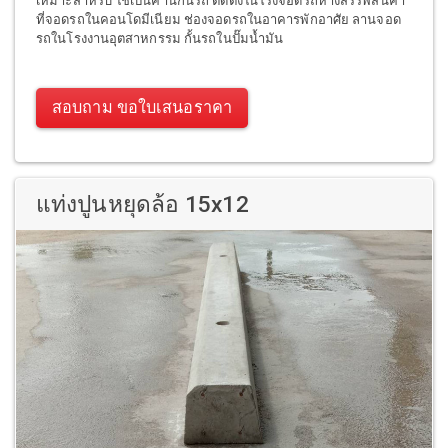
เหมาะสำหรับ ใช้เป็นคานกั้นรถ ติดตั้งในโรงจอดรถห้างสรรพสินค้า
ที่จอดรถในคอนโดมีเนียม ช่องจอดรถในอาคารพักอาศัย ลานจอด
รถในโรงงานอุตสาหกรรม กั้นรถในปั๊มน้ำมัน
สอบถาม ขอใบเสนอราคา
แท่งปูนหยุดล้อ 15x12