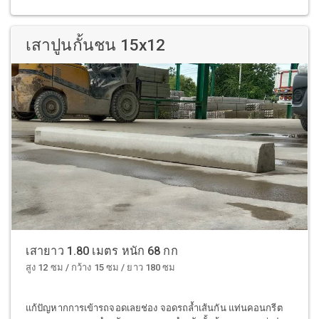
เสาปูนกั้นชน 15x12
เสายาว 1.80 เมตร หนัก 68 กก
สูง 12 ซม / กว้าง 15 ซม / ยาว 180 ซม
แก้ปัญหากการเข้ารถจอดเลยช่อง จอดรถล้ำเส้นกัน แท่นคอนกรีต