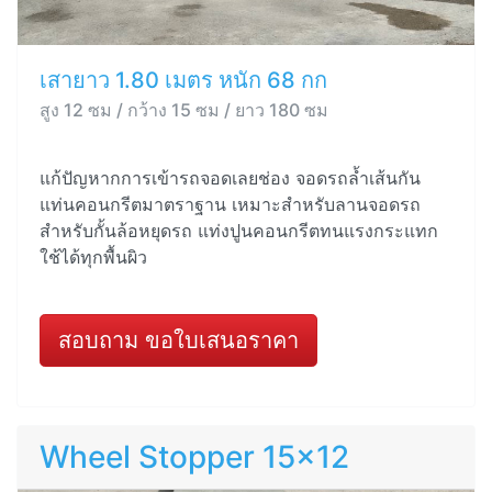
เสายาว 1.80 เมตร หนัก 68 กก
สูง 12 ซม / กว้าง 15 ซม / ยาว 180 ซม
แก้ปัญหากการเข้ารถจอดเลยช่อง จอดรถล้ำเส้นกัน
แท่นคอนกรีตมาตราฐาน เหมาะสำหรับลานจอดรถ
สำหรับกั้นล้อหยุดรถ แท่งปูนคอนกรีตทนแรงกระแทก
ใช้ได้ทุกพื้นผิว
สอบถาม ขอใบเสนอราคา
Wheel Stopper 15x12